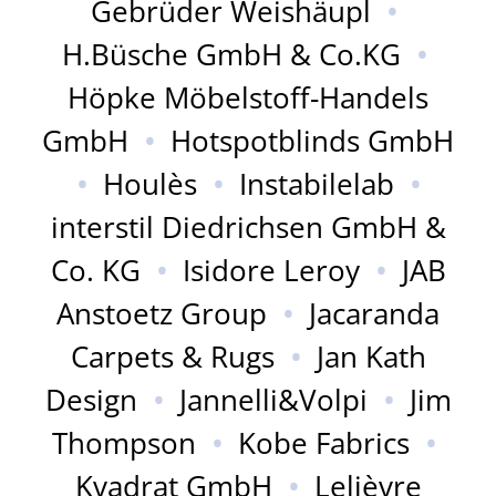
Gebrüder Weishäupl
•
H.Büsche GmbH & Co.KG
•
Höpke Möbelstoff-Handels
GmbH
•
Hotspotblinds GmbH
•
Houlès
•
Instabilelab
•
interstil Diedrichsen GmbH &
Co. KG
•
Isidore Leroy
•
JAB
Anstoetz Group
•
Jacaranda
Carpets & Rugs
•
Jan Kath
Design
•
Jannelli&Volpi
•
Jim
Thompson
•
Kobe Fabrics
•
Kvadrat GmbH
•
Lelièvre