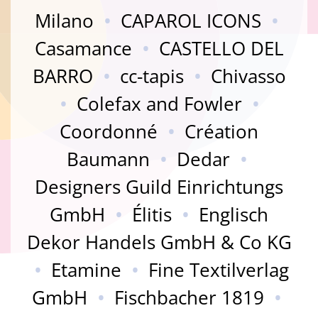
Milano
•
CAPAROL ICONS
•
Casamance
•
CASTELLO DEL
BARRO
•
cc-tapis
•
Chivasso
•
Colefax and Fowler
•
Coordonné
•
Création
Baumann
•
Dedar
•
Designers Guild Einrichtungs
GmbH
•
Élitis
•
Englisch
Dekor Handels GmbH & Co KG
•
Etamine
•
Fine Textilverlag
GmbH
•
Fischbacher 1819
•